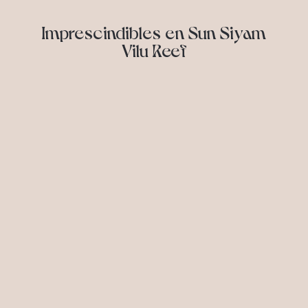
Imprescindibles en Sun Siyam
Vilu Reef
Placer, descanso y recuerdos para atesorar
— todo está a tu alcance.
Desde los momentos más tranquilos hasta
la adrenalina pura, descubre las actividades
favoritas de Sun Siyam para cada estado de
ánimo.