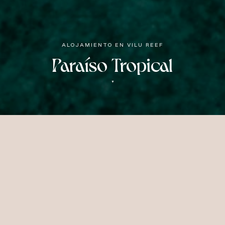
ALOJAMIENTO EN VILU REEF
Paraíso Tropical
▼
Villas sobre el agua y en la playa
Ya prefiera la playa o la laguna, disponemos
de múltiples configuraciones y estilos para
que cada huésped encuentre su propio
rincón de paz.