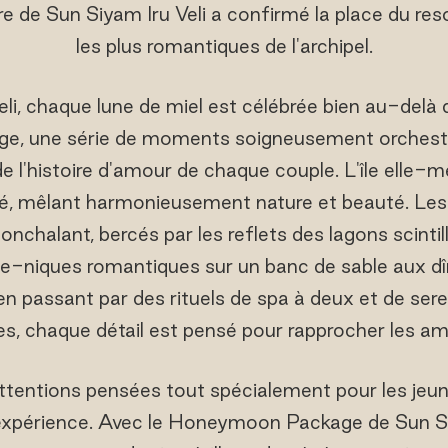
oire de Sun Siyam Iru Veli a confirmé la place du re
les plus romantiques de l'archipel.
li, chaque lune de miel est célébrée bien au-delà d
yage, une série de moments soigneusement orchestr
e l'histoire d'amour de chaque couple. L'île elle-
vé, mêlant harmonieusement nature et beauté. Les
onchalant, bercés par les reflets des lagons scinti
ue-niques romantiques sur un banc de sable aux dî
 en passant par des rituels de spa à deux et de s
res, chaque détail est pensé pour rapprocher les a
attentions pensées tout spécialement pour les jeu
expérience. Avec le Honeymoon Package de Sun Si