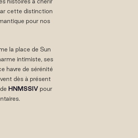
s histoires à chérir
 cette distinction
romantique pour nos
rme la place de Sun
arme intimiste, ses
ce havre de sérénité
uvent dès à présent
ode
HNMSSIV
pour
ntaires.