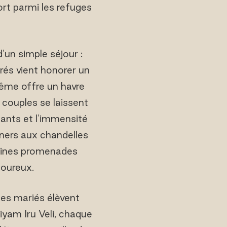
sort parmi les refuges
'un simple séjour :
és vient honorer un
même offre un havre
 couples se laissent
llants et l'immensité
ners aux chandelles
ereines promenades
moureux.
nes mariés élèvent
yam Iru Veli, chaque