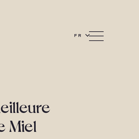
FR
eilleure
e Miel