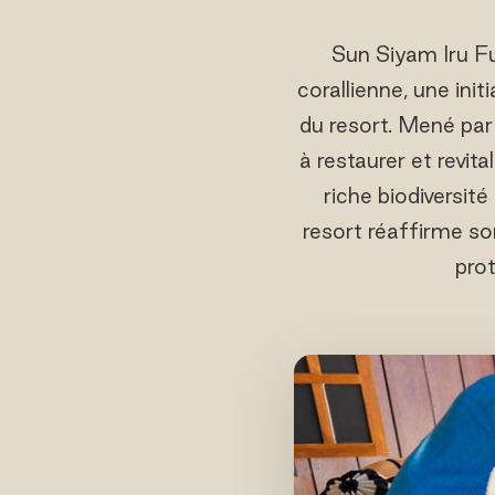
Sun Siyam Iru Fu
corallienne, une in
du resort. Mené pa
à restaurer et revita
riche biodiversité
resort réaffirme so
pro