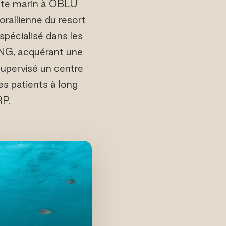
iste marin à OBLU
orallienne du resort
spécialisé dans les
ING, acquérant une
supervisé un centre
des patients à long
RP.