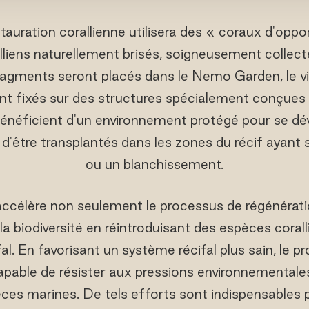
stauration corallienne utilisera des « coraux d'opp
liens naturellement brisés, soigneusement collecté
ragments seront placés dans le Nemo Garden, le vib
ront fixés sur des structures spécialement conçues à
énéficient d'un environnement protégé pour se dé
t d'être transplantés dans les zones du récif ayant
ou un blanchissement.
célère non seulement le processus de régénératio
a biodiversité en réintroduisant des espèces corall
l. En favorisant un système récifal plus sain, le pr
capable de résister aux pressions environnementales
ces marines. De tels efforts sont indispensables p