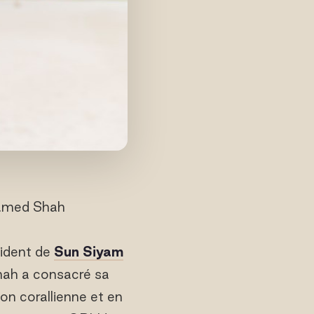
hamed Shah
sident de
Sun Siyam
Shah a consacré sa
ion corallienne et en