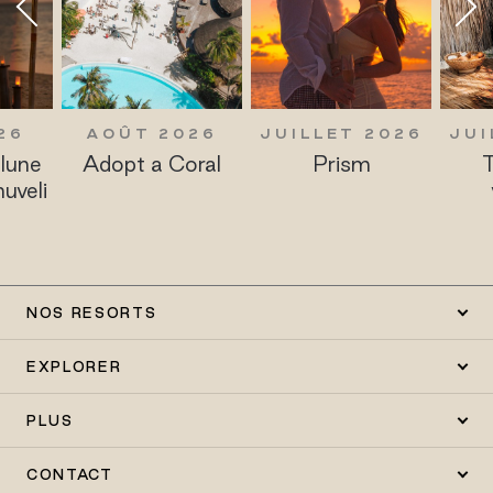
26
AOÛT 2026
JUILLET 2026
JUI
lune
Adopt a Coral
Prism
T
huveli
NOS RESORTS
EXPLORER
PLUS
CONTACT