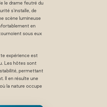
èle le drame feutré du
ité s'installe, de
une scène lumineuse
onfortablement en
t tournoient sous eux
tte expérience est
au. Les hôtes sont
stabilité, permettant
 Il en résulte une
t où la nature occupe