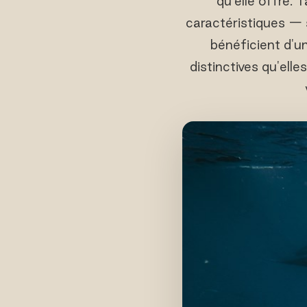
qu'elle offre. 
caractéristiques — s
bénéficient d'u
distinctives qu'ell