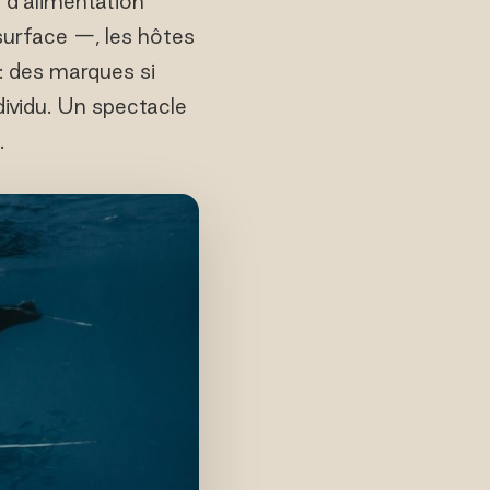
s d'alimentation
 surface —, les hôtes
: des marques si
dividu. Un spectacle
.