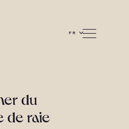
FR
her du
e de raie