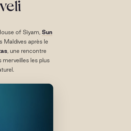
veli
u House of Siyam,
Sun
s Maldives après le
tas
, une rencontre
 merveilles les plus
turel.