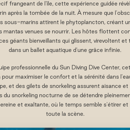
cif frangeant de l'île, cette expérience guidée rév
après la tombée de la nuit. À mesure que l'obscur
es sous-marins attirent le phytoplancton, créant 
aies mantas venues se nourrir. Les hôtes flottent c
es géants bienveillants qui glissent, virevoltent e
dans un ballet aquatique d'une grâce infinie.
uipe professionnelle du Sun Diving Dive Center, ce
pour maximiser le confort et la sérénité dans l'e
e, et des gilets de snorkeling assurent aisance et 
du snorkeling nocturne de se détendre pleinement.
sereine et exaltante, où le temps semble s'étirer e
toute la scène.