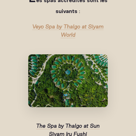
es spas accrédités sont les
suivants
:
Veyo Spa by Thalgo at Siyam
World
The Spa by Thalgo at Sun
Siyam Iru Fushi