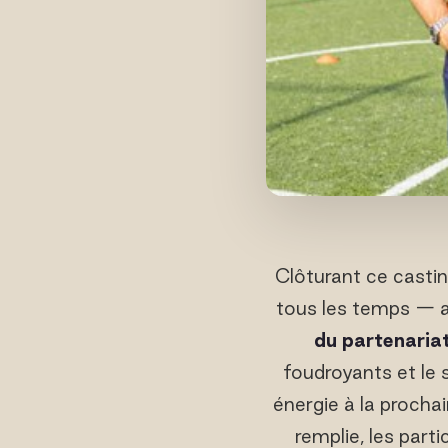
Clôturant ce castin
tous les temps — 
du partenaria
foudroyants et le s
énergie à la procha
remplie, les par