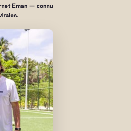
ternet Eman — connu
irales.