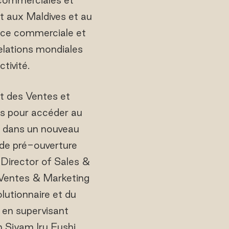
t aux Maldives et au
ance commerciale et
relations mondiales
tivité.
nt des Ventes et
ns pour accéder au
é dans un nouveau
 de pré-ouverture
 Director of Sales &
e Ventes & Marketing
olutionnaire et du
 en supervisant
 Siyam Iru Fushi.