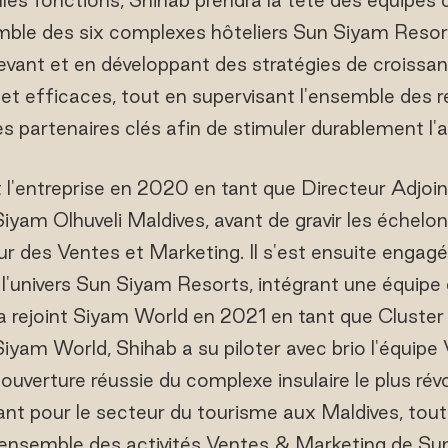
mble des six complexes hôteliers Sun Siyam Resor
evant et en développant des stratégies de croiss
et efficaces, tout en supervisant l'ensemble des 
es partenaires clés afin de stimuler durablement l'ac
t l'entreprise en 2020 en tant que Directeur Adjoi
iyam Olhuveli Maldives, avant de gravir les échelo
ur des Ventes et Marketing. Il s'est ensuite engag
e l'univers Sun Siyam Resorts, intégrant une équipe
l a rejoint Siyam World en 2021 en tant que Cluster
iyam World, Shihab a su piloter avec brio l'équip
'ouverture réussie du complexe insulaire le plus rév
nant pour le secteur du tourisme aux Maldives, tout
ensemble des activités Ventes & Marketing de Sun