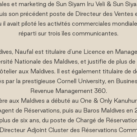
es et marketing de Sun Siyam Iru Veli & Sun Siya
puis son précédent poste de Directeur des Ventes 
ù il avait piloté les activités commerciales mondia
réparti sur trois îles communicantes.
dives, Naufal est titulaire d'une Licence en Man
ersité Nationale des Maldives, et justifie de plus d
ôtelier aux Maldives. Il est également titulaire de d
és par la prestigieuse Cornell University, en Busine
Revenue Management 360.
lière aux Maldives a débuté au One & Only Kanuhura
gent de Réservations, puis au Baros Maldives en 201
plus de six ans, du poste de Chargé de Réservati
 Directeur Adjoint Cluster des Réservations Comm