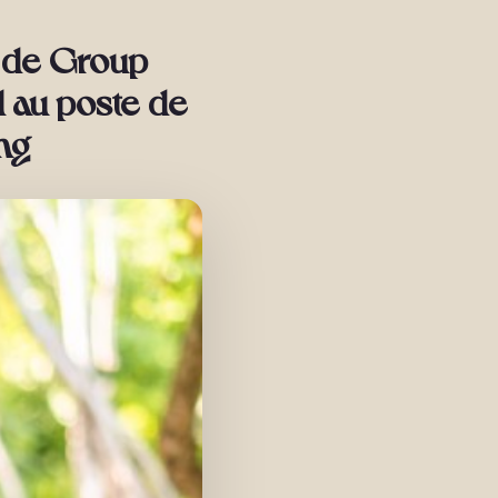
 de Group
l au poste de
ng