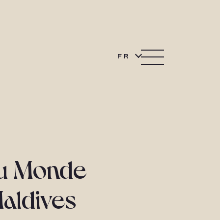
FR
 du Monde
aldives