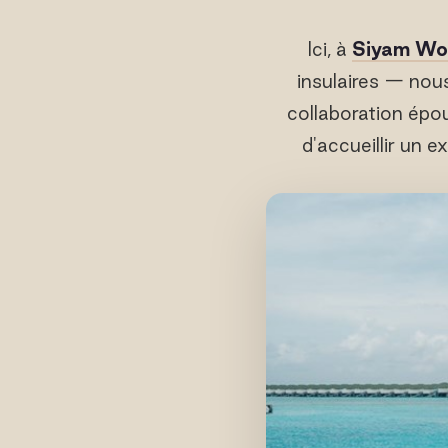
Ici, à
Siyam Wor
insulaires — nou
collaboration épou
d'accueillir un e