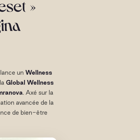
eset »
ina
 lance un
Wellness
 la
Global Wellness
mranova
. Axé sur la
sation avancée de la
ience de bien-être