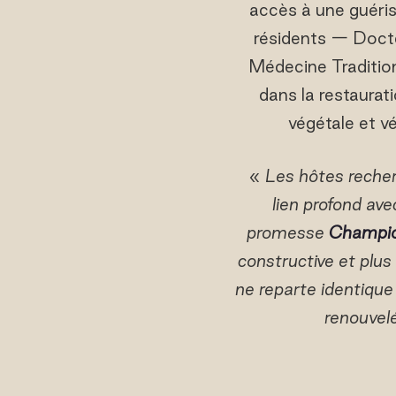
accès à une guéris
résidents — Docte
Médecine Tradition
dans la restaurat
végétale et v
«
Les hôtes recher
lien profond av
promesse
Champio
constructive et plu
ne reparte identique
renouvelé