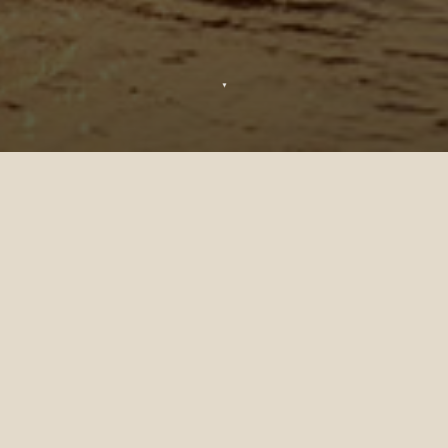
▼
Lunes de miel
Destination de rêve pour les jeunes mariés,
laissez-vous porter par le rythme paisible
de la vie insulaire et oubliez tous vos soucis
au moment d'entamer votre nouvelle vie à
deux. Des petits-déjeuners romantiques sur
votre terrasse privée aux toasts au
champagne sous les étoiles, nous avons
pensé à chaque petite attention pour rendre
votre lune de miel véritablement inoubliable.
En bref