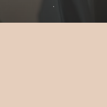
▼
Célébrez au Sun Siyam Iru Fushi
Si vous souhaitez réserver une célébration
dans notre resort, remplissez le formulaire
ci-dessous et nous vous répondrons dans
les meilleurs délais.
CIVILITÉ
*