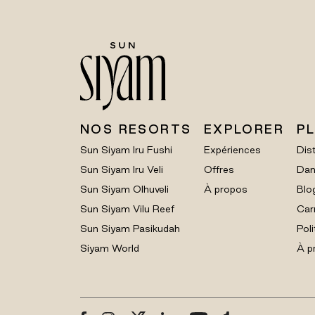
NOS RESORTS
EXPLORER
P
Sun Siyam Iru Fushi
Expériences
Dist
Sun Siyam Iru Veli
Offres
Dan
Sun Siyam Olhuveli
À propos
Blo
Sun Siyam Vilu Reef
Car
Sun Siyam Pasikudah
Poli
Siyam World
À p