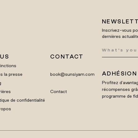
NEWSLET
Inscrivez-vous po
dernières actualit
LUS
CONTACT
inctions
ADHÉSION
s la presse
book@sunsiyam.com
Profitez d'avantag
g
récompenses grâ
rières
Contact
programme de fidél
tique de confidentialité
ropos