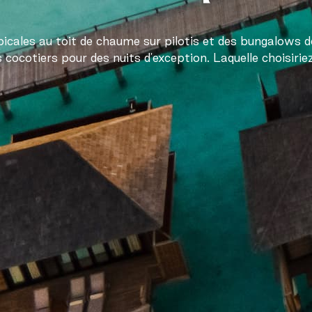
opicales au toit de chaume sur pilotis et des bungalows d
s cocotiers pour des nuits d'exception. Laquelle choisiri