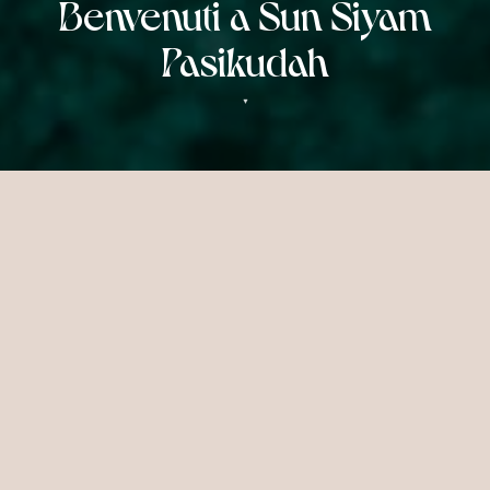
Benvenuti a Sun Siyam
Pasikudah
▼
PERCHÉ SOGGIORNARE A SUN
SIYAM PASIKUDAH
Il Lato Sublime dello Sri Lanka
Adagiata su una spiaggia quasi
incontaminata lungo la costa nordorientale
dello Sri Lanka, questa boutique hotel
contemporanea è una vera gemma nel suo
genere. Con soli 34 autentiche suite tra cui