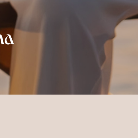
ma
CODICE