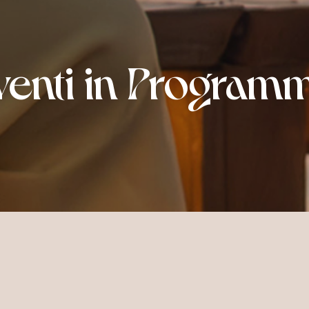
venti in Program
ming Events
NUMERO DI OSPITI
AGGIUNGI UN 