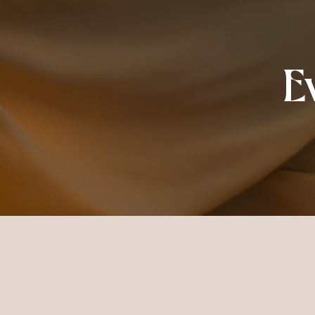
E
Home
Sun Siyam Pasikudah
Upco
DATA