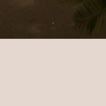
▼
Contattateci — Sun Siyam
Pasikudah
Se avete una domanda o un dubbio su Sun
Siyam Pasikudah, siamo felici di aiutarvi.
Inviateci la vostra richiesta e vi
risponderemo al più presto.