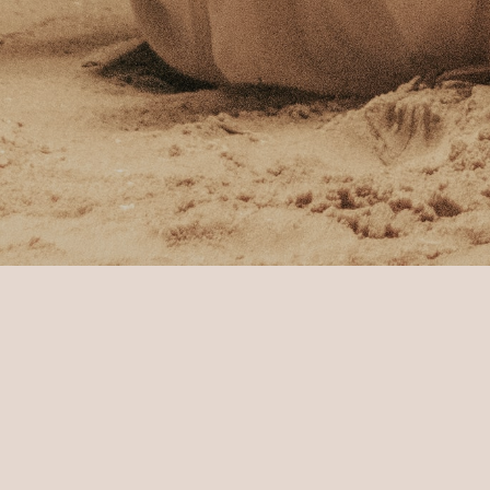
Home
Sun Siyam Pasikudah
Esper
Viagg