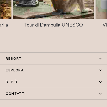
ri a
Tour di Dambulla UNESCO
Vi
RESORT
ESPLORA
DI PIÙ
CONTATTI