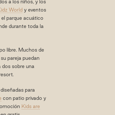
s a los niños, y los
idz World
y eventos
 el parque acuático
nde durante toda la
po libre. Muchos de
 su pareja puedan
 dos sobre una
resort.
 diseñadas para
e
con patio privado y
 promoción
Kids are
en gratis.