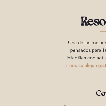
Reso
Una de las mejores
pensados para fa
infantiles con ac
niños se alojen grat
Co