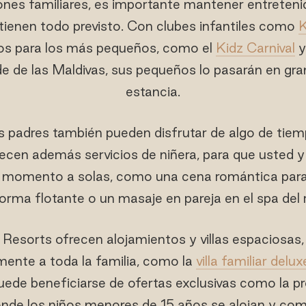
nes familiares, es importante mantener entretenido
ienen todo previsto. Con clubes infantiles como
K
os para los más pequeños, como el
Kidz Carnival
y
e de las Maldivas, sus pequeños lo pasarán en gra
estancia.
s padres también pueden disfrutar de algo de tiem
recen además servicios de niñera, para que usted y
 momento a solas, como una cena romántica para
orma flotante o un masaje en pareja en el spa del 
Resorts ofrecen alojamientos y villas espaciosas,
te a toda la familia, como la
villa familiar delux
puede beneficiarse de ofertas exclusivas como la
onde los niños menores de 15 años se alojan y com