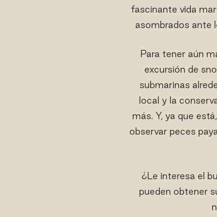
fascinante vida mar
asombrados ante lo
Para tener aún má
excursión de sno
submarinas alrede
local y la conser
más. Y, ya que está,
observar peces paya
¿Le interesa el b
pueden obtener su
n