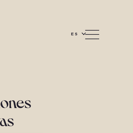
ES
iones
vas