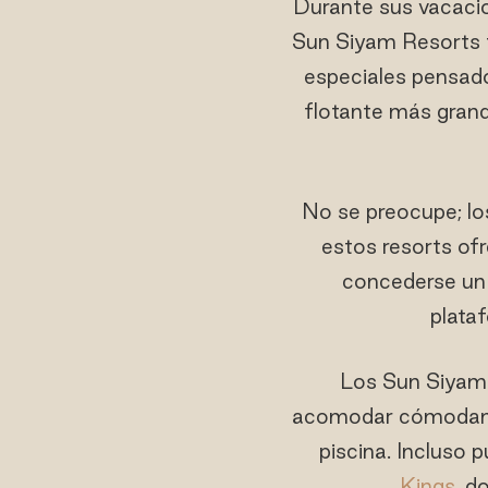
Durante sus vacacio
Sun Siyam Resorts t
especiales pensad
flotante más grand
No se preocupe; lo
estos resorts of
concederse un
plataf
Los Sun Siyam 
acomodar cómodamen
piscina. Incluso 
Kings
, d