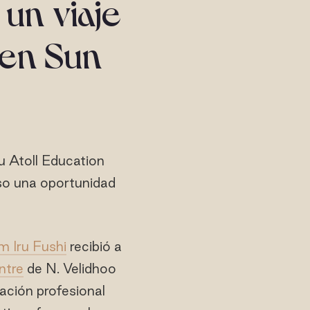
un viaje
 en Sun
u Atoll Education
uso una oportunidad
m Iru Fushi
recibió a
ntre
de N. Velidhoo
ración profesional