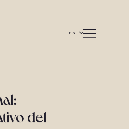
ES
al:
tivo del