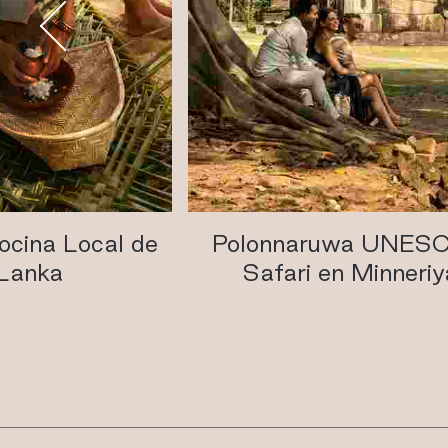
ina Local de
Polonnaruwa UNESCO
anka
Safari en Minneriya