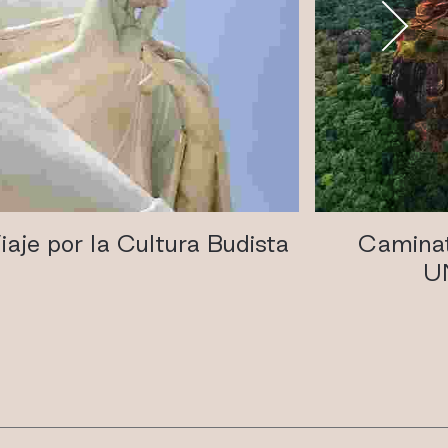
je por la Cultura Budista
Caminata 
UN