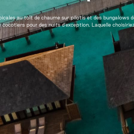
opicales au toit de chaume sur pilotis et des bungalows d
s cocotiers pour des nuits d'exception. Laquelle choisiri