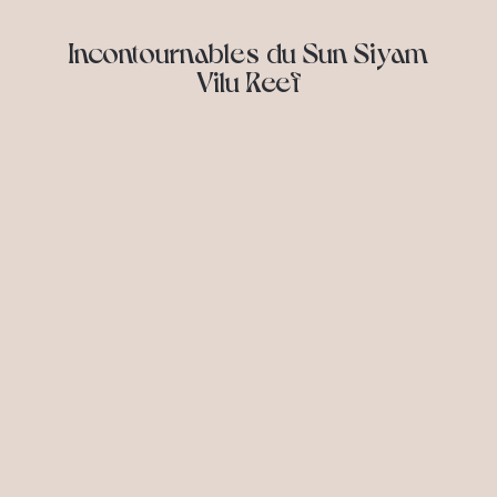
Incontournables du Sun Siyam
Vilu Reef
Plaisir, détente et souvenirs inoubliables —
tout cela vous attend.
Entre sérénité et sensations fortes, voici un
tour d'horizon de nos activités favorites que
Sun Siyam propose pour répondre à toutes
les envies.