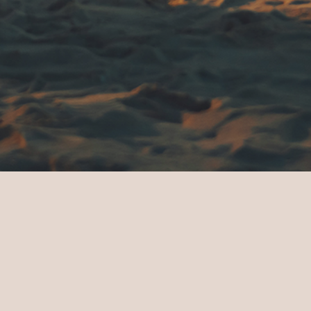
y Celebraciones
Celebration Enquiry
Thank you