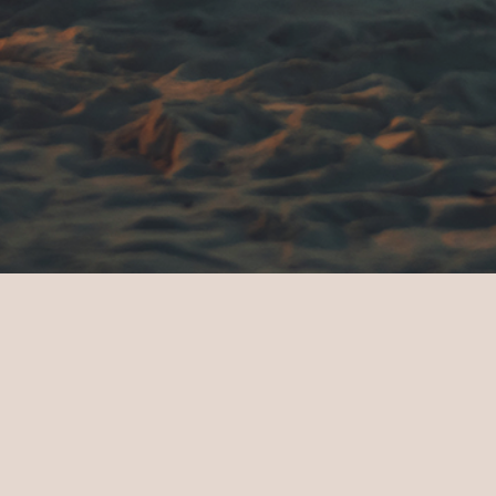
Inicio
Sun Siyam Vilu Reef
Bodas 