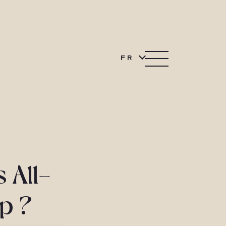
FR
 All-
up ?