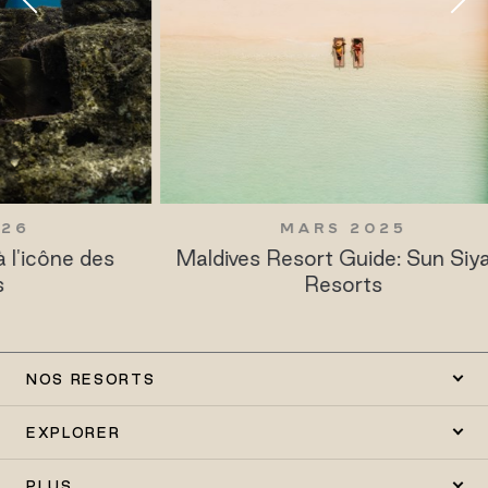
MARS 2025
es
Maldives Resort Guide: Sun Siyam
W
Resorts
NOS RESORTS
EXPLORER
PLUS