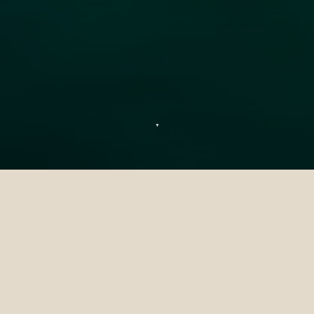
▼
Jet Car Sensations
Prêt à dompter les vagues comme jamais
auparavant ? Vivez des sensations uniques à
bord de notre jet car élégant et sportif,
filant à toute allure sur les eaux turquoise
d'une clarté cristalline. Sentez l'ivresse de la
vitesse et les embruns marins vous
envelopper au fil de votre course effrénée.