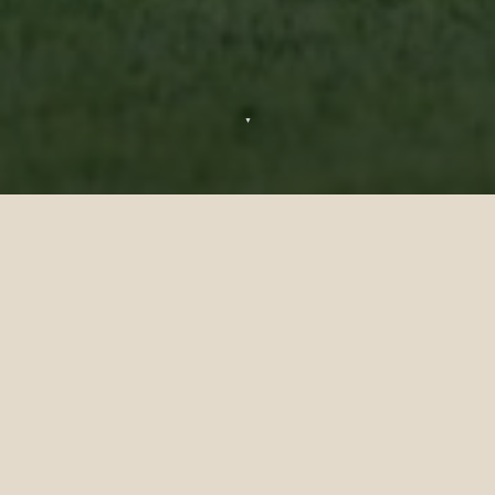
▼
Camps de Football Ultimes de
Siyam World
Perfectionnez vos techniques et réveillez
votre passion lors de nos camps de football
hebdomadaires de 3 jours, au cœur du
paradis.
Encadrés par Anwar Abdul Gani, légende du
football maldivien et ancienne star de
l'équipe nationale, les participants
affûteront leurs techniques, progresseront