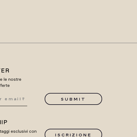
TER
re le nostre
fferte
SUBMIT
IP
taggi esclusivi con
ISCRIZIONE