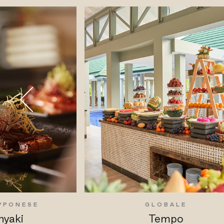
APPONESE
GLOBALE
nyaki
Tempo