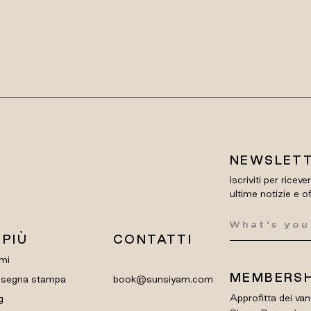
NEWSLET
Iscriviti per riceve
ultime notizie e o
 PIÙ
CONTATTI
mi
MEMBERSH
segna stampa
book@sunsiyam.com
Approfitta dei van
g