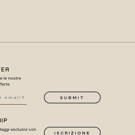
TER
re le nostre
fferte
SUBMIT
IP
taggi esclusivi con
ISCRIZIONE