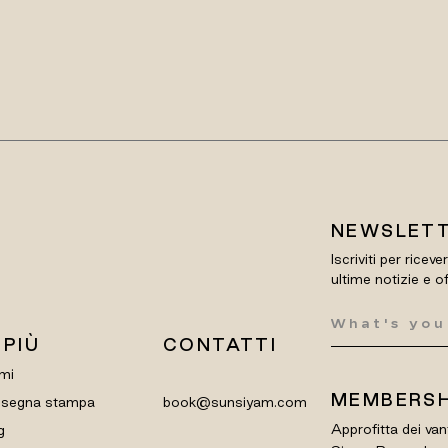
NEWSLET
Iscriviti per riceve
ultime notizie e o
 PIÙ
CONTATTI
mi
MEMBERSH
segna stampa
book@sunsiyam.com
Approfitta dei van
g