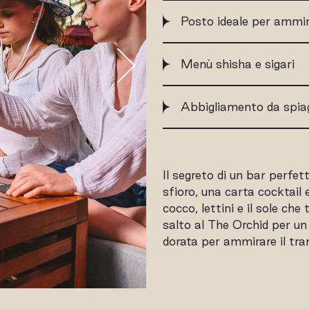
Posto ideale per ammir
Menù shisha e sigari
Abbigliamento da spia
Il segreto di un bar perfe
sfioro, una carta cocktail 
cocco, lettini e il sole ch
salto al The Orchid per un
dorata per ammirare il tr