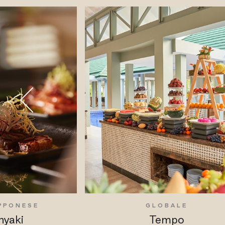
APPONESE
GLOBALE
nyaki
Tempo