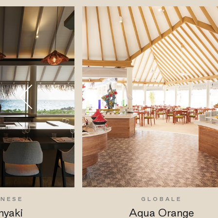
ONESE
GLOBALE
nyaki
Aqua Orange