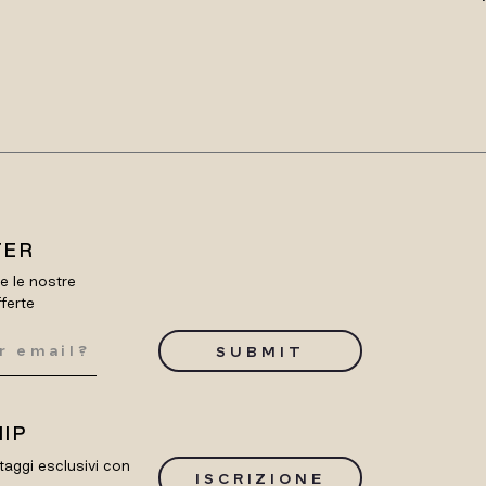
TER
re le nostre
fferte
SUBMIT
IP
taggi esclusivi con
ISCRIZIONE