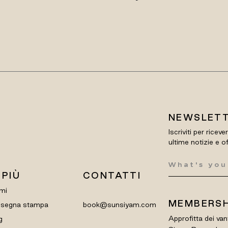
NEWSLET
Iscriviti per riceve
ultime notizie e o
 PIÙ
CONTATTI
mi
MEMBERSH
segna stampa
book@sunsiyam.com
Approfitta dei van
g