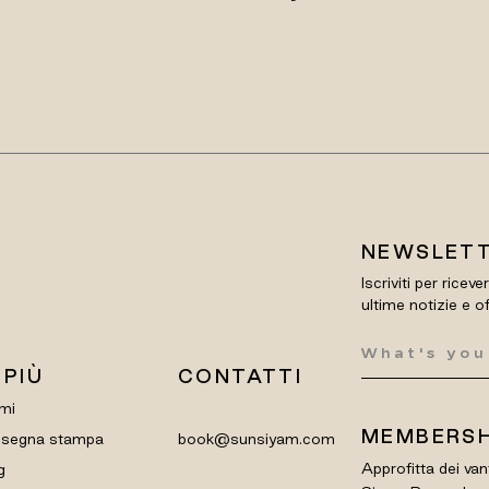
NEWSLET
Iscriviti per riceve
ultime notizie e o
 PIÙ
CONTATTI
mi
MEMBERSH
segna stampa
book@sunsiyam.com
Approfitta dei van
g