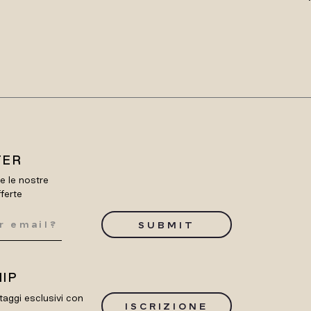
TER
re le nostre
fferte
SUBMIT
IP
taggi esclusivi con
ISCRIZIONE