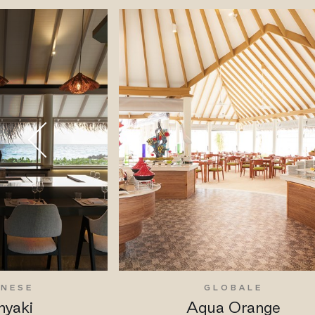
ONESE
GLOBALE
nyaki
Aqua Orange