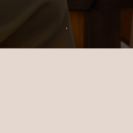
▼
Événements
« Jamais ennuyeux » est la devise. En
matière d'événements et d'animations, il y
en a pour les amateurs de sensations, les
curieux de culture, et tous ceux qui se
trouvent entre les deux.