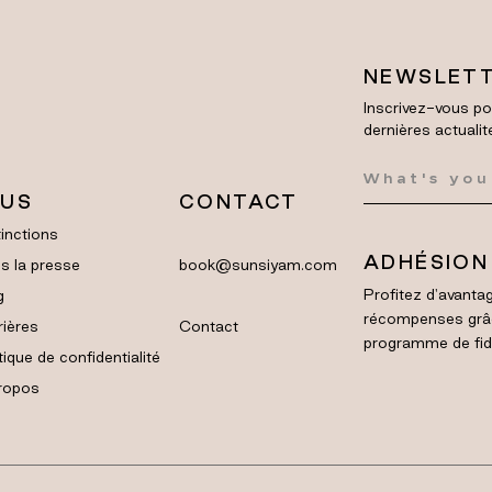
NEWSLET
Inscrivez-vous po
dernières actualit
LUS
CONTACT
inctions
ADHÉSION
s la presse
book@sunsiyam.com
Profitez d'avantag
g
récompenses grâ
rières
Contact
programme de fidél
tique de confidentialité
ropos