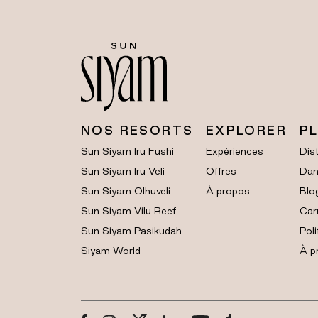
NOS RESORTS
EXPLORER
P
Sun Siyam Iru Fushi
Expériences
Dist
Sun Siyam Iru Veli
Offres
Dan
Sun Siyam Olhuveli
À propos
Blo
Sun Siyam Vilu Reef
Car
Sun Siyam Pasikudah
Poli
Siyam World
À p