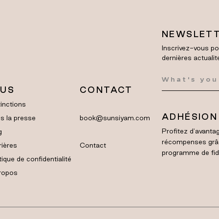
NEWSLET
Inscrivez-vous po
dernières actualit
LUS
CONTACT
inctions
ADHÉSION
s la presse
book@sunsiyam.com
Profitez d'avantag
g
récompenses grâ
rières
Contact
programme de fidél
tique de confidentialité
ropos