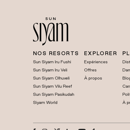
NOS RESORTS
EXPLORER
P
Sun Siyam Iru Fushi
Expériences
Dist
Sun Siyam Iru Veli
Offres
Dan
Sun Siyam Olhuveli
À propos
Blo
Sun Siyam Vilu Reef
Car
Sun Siyam Pasikudah
Poli
Siyam World
À p