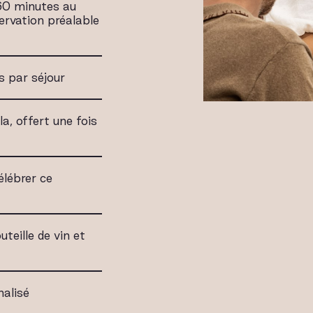
 60 minutes au
servation préalable
is par séjour
la, offert une fois
élébrer ce
teille de vin et
nalisé