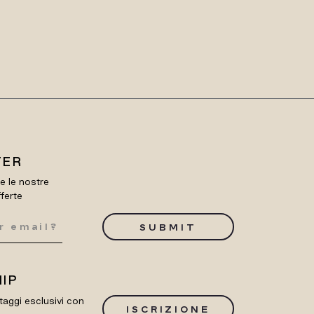
TER
re le nostre
fferte
SUBMIT
IP
taggi esclusivi con
ISCRIZIONE