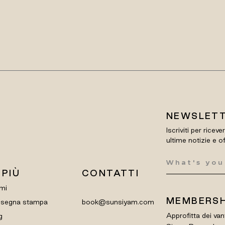
NEWSLET
Iscriviti per riceve
ultime notizie e o
 PIÙ
CONTATTI
mi
MEMBERSH
segna stampa
book@sunsiyam.com
Approfitta dei van
g