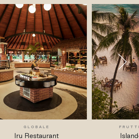
GLOBALE
FRUTT
Iru Restaurant
Island