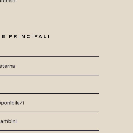
aradiso.
E PRINCIPALI
sterna
sponibile/i
 bambini