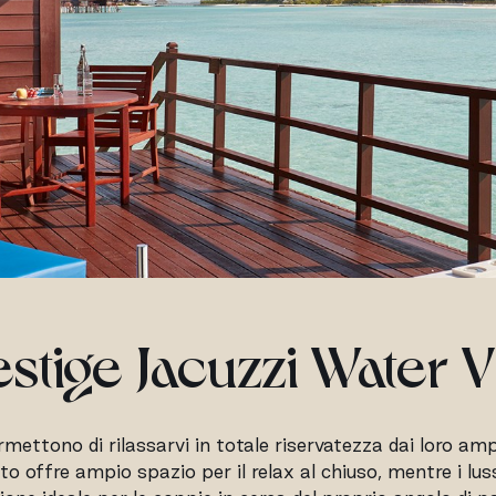
estige Jacuzzi Water Vi
mettono di rilassarvi in totale riservatezza dai loro am
o offre ampio spazio per il relax al chiuso, mentre i lus