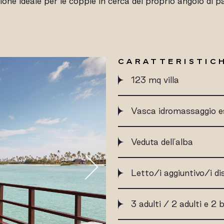
one ideale per le coppie in cerca del proprio angolo di p
CARATTERISTICH
123 mq villa
Vasca idromassaggio e
Veduta dell'alba
Letto/i aggiuntivo/i di
3 adulti / 2 adulti e 2