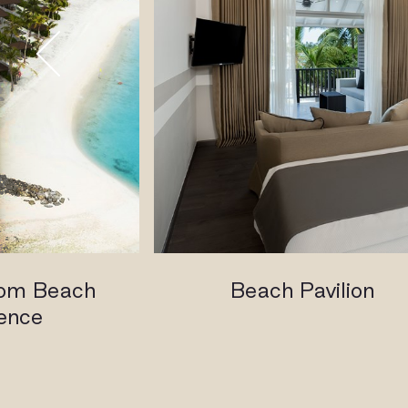
om Beach
Beach Pavilion
ence