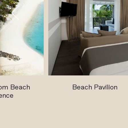
om Beach
Beach Pavilion
ence