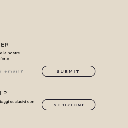
TER
re le nostre
fferte
SUBMIT
IP
taggi esclusivi con
ISCRIZIONE