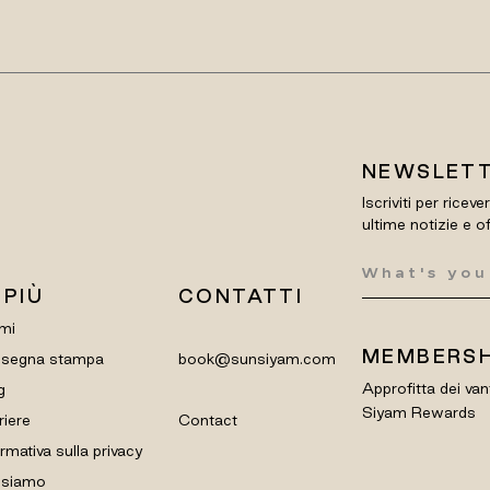
NEWSLET
Iscriviti per riceve
ultime notizie e o
 PIÙ
CONTATTI
mi
MEMBERSH
segna stampa
book@sunsiyam.com
Approfitta dei van
g
Siyam Rewards
riere
Contact
rmativa sulla privacy
 siamo