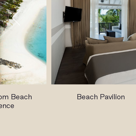
om Beach
Beach Pavilion
ence