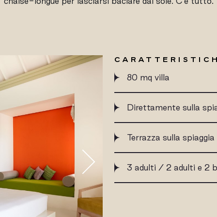
chaise-longue per lasciarsi baciare dal sole. C'è tutto.
CARATTERISTICH
80 mq villa
Direttamente sulla spi
Terrazza sulla spiaggia
3 adulti / 2 adulti e 2