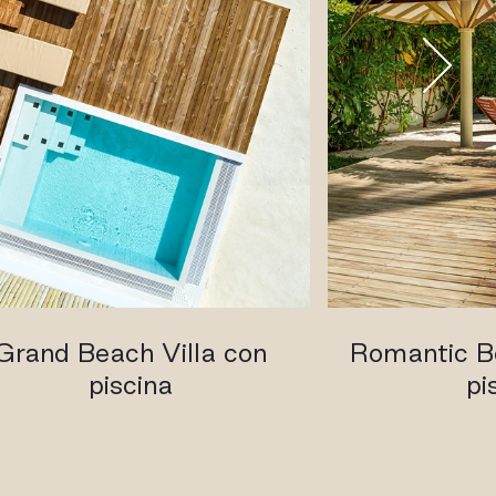
Grand Beach Villa con
Romantic Be
piscina
pi