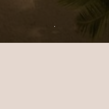
▼
Contactez Sun Siyam Pasikudah
Si vous avez une question concernant Sun
Siyam Pasikudah, nous sommes heureux de
vous aider. Envoyez-nous votre demande et
nous vous répondrons dans les meilleurs
délais.