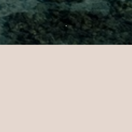
▼
Contactez Sun Siyam Iru Veli
Vous avez une question au sujet de Sun
Siyam Iru Veli ? Nous sommes là pour vous
aider. Envoyez-nous votre demande et nous
vous répondrons dans les meilleurs délais.