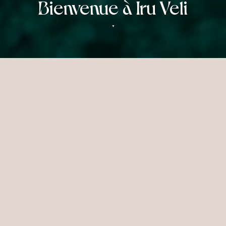
Bienvenue à Iru Veli
▼
POURQUOI SÉJOURNER À IRU
VELI
Une retraite insulaire intimiste
Vivez une escapade intime dans un écrin
boutique à couper le souffle, unique en son
genre. À travers notre collection de
Signature Brand Moments, nous allions
innovation, originalité et authentique esprit
maldivien pour créer des expériences
inoubliables. En embrassant de nouvelles