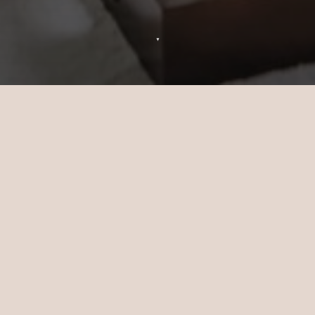
▼
Demande de renseignements
bien-être — Sun Siyam Iru Veli
Si vous souhaitez réserver l'un de nos soins
spa, remplissez le formulaire ci-dessous et
nous vous répondrons dans les plus brefs
délais.