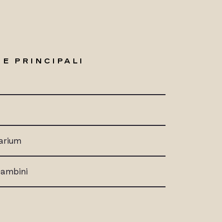
E PRINCIPALI
larium
 bambini