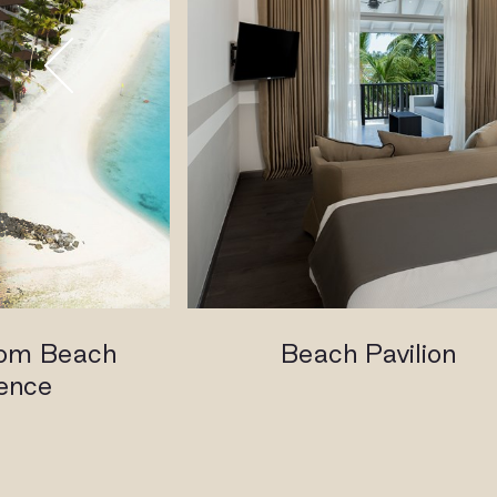
om Beach
Beach Pavilion
ence