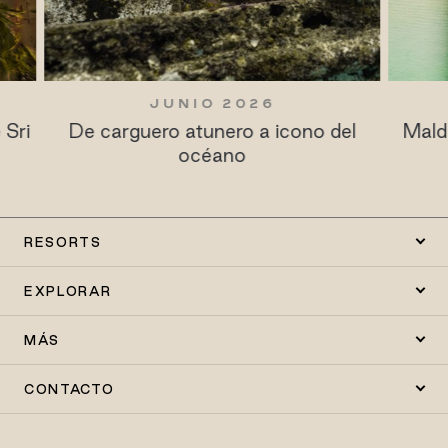
MARZO 2025
del
Maldives Resort Guide: Sun Siyam
Ba
Resorts
RESORTS
EXPLORAR
MÁS
CONTACTO