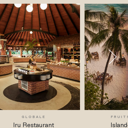
GLOBALE
FRUIT
Iru Restaurant
Island