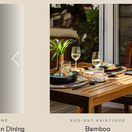
INE
SUD-EST ASIATIQUE
on Dining
Bamboo