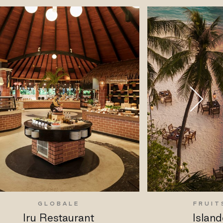
GLOBALE
FRUIT
Iru Restaurant
Island