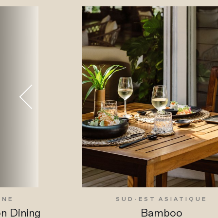
INE
SUD-EST ASIATIQUE
on Dining
Bamboo