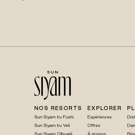
NOS RESORTS
EXPLORER
P
Sun Siyam Iru Fushi
Expériences
Dist
Sun Siyam Iru Veli
Offres
Dan
Sun Siyam Olhuveli
À propos
Blo